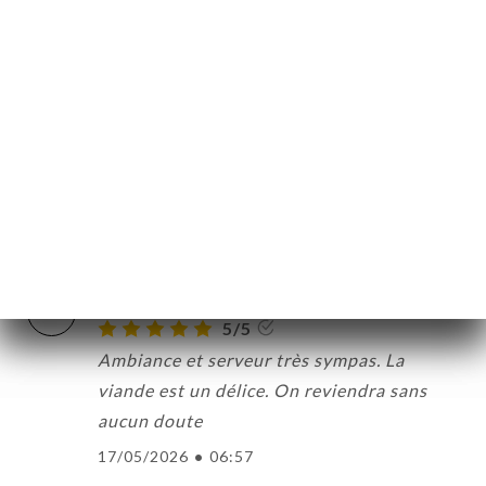
vraiment savoureuses. L’ambiance
絡
chaleureuse, et le service est à la fois
professionnel et attentionné. On se sent
bien accueillis.Que ce soit pour un repas
entre amis, un moment en famille ou même
un déjeuner pro, c’est une valeur sûre. Je
recommande sans hésiter.
20/05/2026
•
08:41
Frédéric L.の評価
F
5/5
Ambiance et serveur très sympas. La
viande est un délice. On reviendra sans
aucun doute
17/05/2026
•
06:57