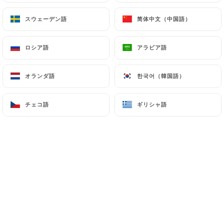
スウェーデン語
スウェーデン語
简体中文（中国語）
简体中文（中国語）
Laure F.の評価
L
ロシア語
ロシア語
アラビア語
アラビア語
5/5
Incroyable ! Nous avons été super bien
オランダ語
オランダ語
한국어（韓国語）
한국어（韓国語）
reçues et les viandes sont tout simplement
divines
チェコ語
チェコ語
ギリシャ語
ギリシャ語
06/07/2026
•
12:26
Misha P.の評価
M
5/5
04/07/2026
•
08:47
Ambre S.の評価
A
5/5
Très bon restaurant et personnel très