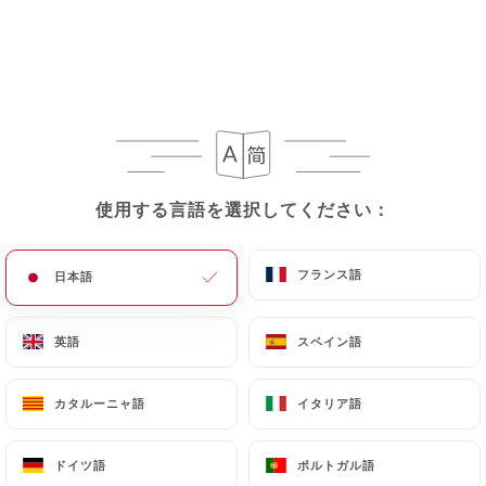
メニュー
JA
/
ホーム
レビュー
使用する言語を選択してください：
使用する言語を選択してください：
レビュー
フランス語
フランス語
日本語
日本語
英語
英語
スペイン語
スペイン語
753 Uniitiのレビュー
カタルーニャ語
カタルーニャ語
イタリア語
イタリア語
4.7 / 5
ドイツ語
ドイツ語
ポルトガル語
ポルトガル語
100%リアル、検証済みレビュー。