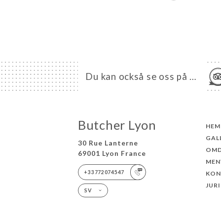
Du kan också se oss på …
Butcher Lyon
HEM
GAL
30 Rue Lanterne
OM
69001 Lyon France
MEN
+33772074547
KON
JUR
SV