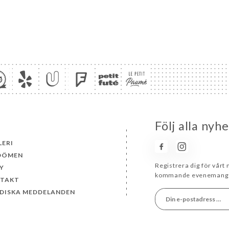
Följ alla nyh
LERI
DÖMEN
Registrera dig för vårt
Y
kommande evenemang 
TAKT
IDISKA MEDDELANDEN