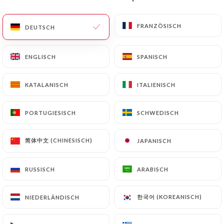
DE
MENÜ
FRANZÖSISCH
FRANZÖSISCH
DEUTSCH
DEUTSCH
ENGLISCH
ENGLISCH
SPANISCH
SPANISCH
KATALANISCH
KATALANISCH
ITALIENISCH
ITALIENISCH
/
START
KONTAKT
Kontakt
PORTUGIESISCH
PORTUGIESISCH
SCHWEDISCH
SCHWEDISCH
简体中文 (CHINESISCH)
简体中文 (CHINESISCH)
JAPANISCH
JAPANISCH
RUSSISCH
RUSSISCH
ARABISCH
ARABISCH
한국어 (KOREANISCH)
한국어 (KOREANISCH)
NIEDERLÄNDISCH
NIEDERLÄNDISCH
Butcher Lyon