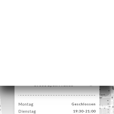
ART
VIEREN
ERIE
RTUNG
NÜ
TAKT
30 Rue Lanterne
69001 Lyon France
Montag
Geschlossen
Dienstag
19:30-21:00