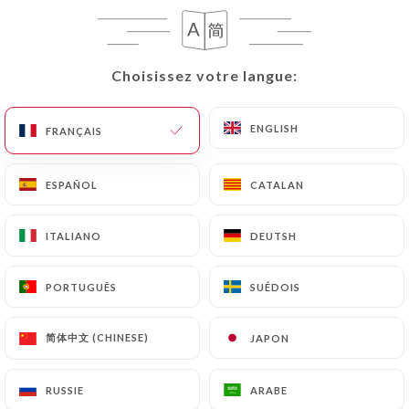
753 AVIS
RESTAURANT DE VIANDE
30 Rue Lanterne
Choisissez votre langue:
Choisissez votre langue:
69001 Lyon France
ENGLISH
ENGLISH
FRANÇAIS
FRANÇAIS
ESPAÑOL
ESPAÑOL
CATALAN
CATALAN
ITALIANO
ITALIANO
DEUTSH
DEUTSH
PORTUGUÊS
PORTUGUÊS
SUÉDOIS
SUÉDOIS
简体中文 (CHINESE)
简体中文 (CHINESE)
JAPON
JAPON
RUSSIE
RUSSIE
ARABE
ARABE
Qui sommes nous?