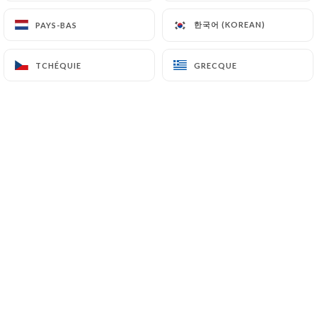
한국어 (KOREAN)
한국어 (KOREAN)
PAYS-BAS
PAYS-BAS
Attention, l'énumeration qui suit fait
TCHÉQUIE
TCHÉQUIE
GRECQUE
GRECQUE
saliver tout amateur de viande qui se
respect, mieux vaut prévenir : Black
angus américain, Wagu japonais et
Australien
Quand il vient de France, le bœuf est
maturé de 30 à parfois 90 jours, chez un
spécialiste lillois (Maison Lesage
Prestige) sui fournis à Butcher, et à ses
clients "Des cotes de boeuf et des faux
filets qui font persiller, pardon pétiller